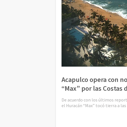
Acapulco opera con no
“Max” por las Costas 
De acuerdo con los últimos report
el Huracán “Max” tocó tierra a la