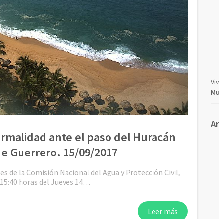
Vi
Mu
A
rmalidad ante el paso del Huracán
de Guerrero. 15/09/2017
es de la Comisión Nacional del Agua y Protección Civil,
s 15:40 horas del Jueves 14…
Leer más