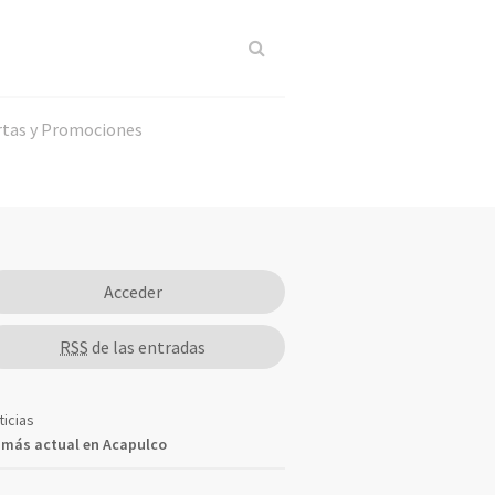
rtas y Promociones
Acceder
RSS
de las entradas
ticias
 más actual en Acapulco