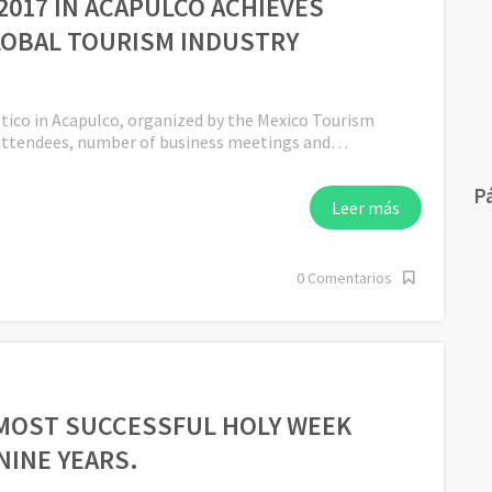
2017 IN ACAPULCO ACHIEVES
LOBAL TOURISM INDUSTRY
stico in Acapulco, organized by the Mexico Tourism
 attendees, number of business meetings and…
P
Leer más
0 Comentarios
MOST SUCCESSFUL HOLY WEEK
NINE YEARS.