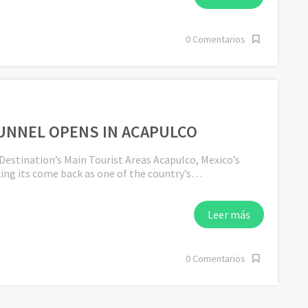
0 Comentarios
UNNEL OPENS IN ACAPULCO
estination’s Main Tourist Areas Acapulco, Mexico’s
king its come back as one of the country’s…
Leer más
0 Comentarios