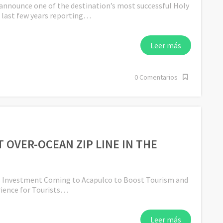
 announce one of the destination’s most successful Holy
 last few years reporting…
Leer más
0 Comentarios
 OVER-OCEAN ZIP LINE IN THE
1B Investment Coming to Acapulco to Boost Tourism and
rience for Tourists…
Leer más