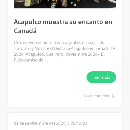
Acapulco muestra su encanto en
Canadá
Promueven el puerto con agentes de viajes de
Toronto y Montreal Destaca Acapulco en Feria SITV
2024 Acapulco, Guerrero, noviembre 2024.- El
Fideicomiso de…
Leer más
0 Comentarios
01 de septiembre del 2024, 8:35 horas