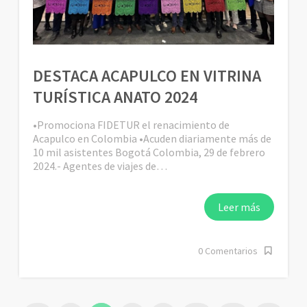
DESTACA ACAPULCO EN VITRINA
TURÍSTICA ANATO 2024
•Promociona FIDETUR el renacimiento de
Acapulco en Colombia •Acuden diariamente más de
10 mil asistentes Bogotá Colombia, 29 de febrero
2024.- Agentes de viajes de…
Leer más
0 Comentarios