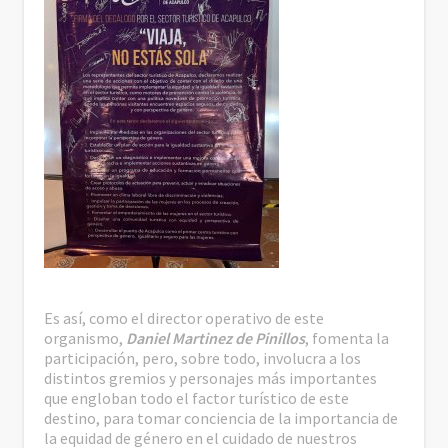
Es así, como el director operativo de este
organismo,
Daniel Martinez de Pinillos
, fomenta la
participación, pero, sobre todo, involucra a los
distintos gremios y personajes más importantes
que engloban todo el factor turístico de este
destino, para tomar conciencia de la importancia de
la equidad de género en el cuidado de nuestros