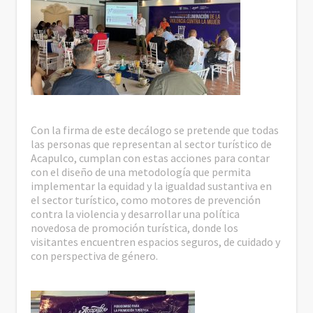
Con la firma de este decálogo se pretende que todas
las personas que representan al sector turístico de
Acapulco, cumplan con estas acciones para contar
con el diseño de una metodología que permita
implementar la equidad y la igualdad sustantiva en
el sector turístico, como motores de prevención
contra la violencia y desarrollar una política
novedosa de promoción turística, donde los
visitantes encuentren espacios seguros, de cuidado y
con perspectiva de género.