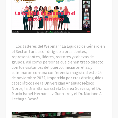
Los talleres del Webinar “La Equidad de Género en
el Sector Turístico” dirigido a presidentes,
representantes, líderes, rectores y cabezas de
grupos, así como personas que tienen trato directo
con los visitantes del puerto, iniciaron el 22 y
culminaron con una conferencia magistral este 25
de noviembre 2022, impartida por tres distinguidos
catedráticos de la Universidad Anáhuac México
Norte, la Dra. Blanca Estela Correa Guevara, el Dr.
Mucio Israel Hernández Guerrero y el Dr. Mariano A.
Lechuga Besné.