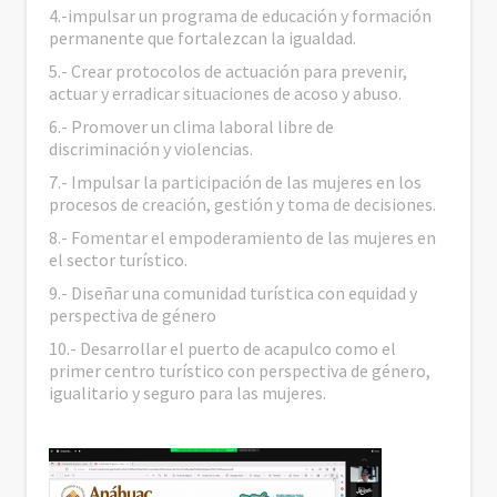
4.-impulsar un programa de educación y formación
permanente que fortalezcan la igualdad.
5.- Crear protocolos de actuación para prevenir,
actuar y erradicar situaciones de acoso y abuso.
6.- Promover un clima laboral libre de
discriminación y violencias.
7.- Impulsar la participación de las mujeres en los
procesos de creación, gestión y toma de decisiones.
8.- Fomentar el empoderamiento de las mujeres en
el sector turístico.
9.- Diseñar una comunidad turística con equidad y
perspectiva de género
10.- Desarrollar el puerto de acapulco como el
primer centro turístico con perspectiva de género,
igualitario y seguro para las mujeres.