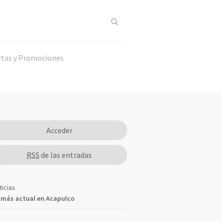
rtas y Promociones
Acceder
RSS
de las entradas
ticias
 más actual en Acapulco