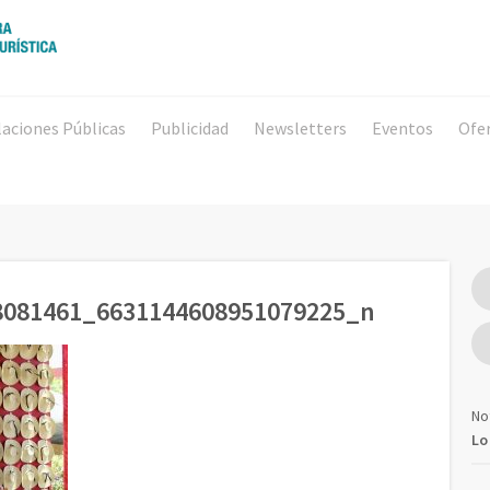
laciones Públicas
Publicidad
Newsletters
Eventos
Ofe
8081461_6631144608951079225_n
No
Lo