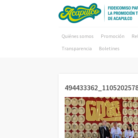
Quiénes somos
Promoción
Re
Transparencia
Boletines
494433362_110520257