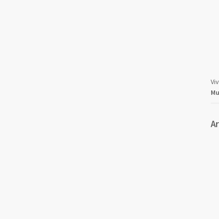
Vi
Mu
A