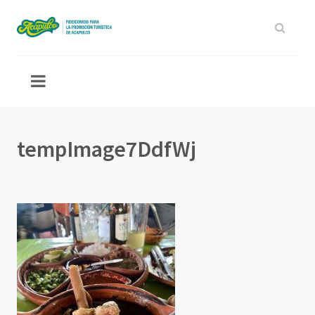
tempImage7DdfWj